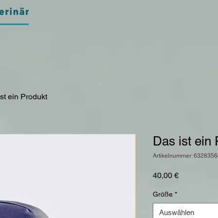
st ein Produkt
Das ist ein
Artikelnummer: 632835
Preis
40,00 €
Größe
*
Auswählen