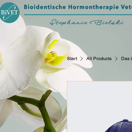
Start
All Products
Das i