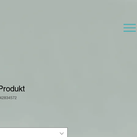
 Produkt
642834572