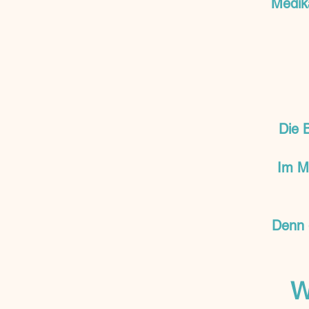
Medik
Die 
Im Mi
Denn g
W