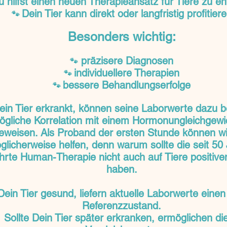
u hilfst einen neuen Therapieansatz für Tiere zu en
Dein Tier kann direkt oder langfristig profitier
🐾
Besonders wichtig:
präzisere Diagnosen
🐾
individuellere Therapien
🐾
bessere Behandlungserfolge
🐾
Dein Tier erkrankt, können seine Laborwerte dazu b
ögliche Korrelation mit einem Hormonungleichgewi
eweisen. Als Proband der ersten Stunde können wi
glicherweise helfen, denn warum sollte die seit 50
rte Human-Therapie nicht auch auf Tiere positiven
haben.
 Dein Tier gesund, liefern aktuelle Laborwerte einen
Referenzzustand.
Sollte Dein Tier später erkranken, ermöglichen di