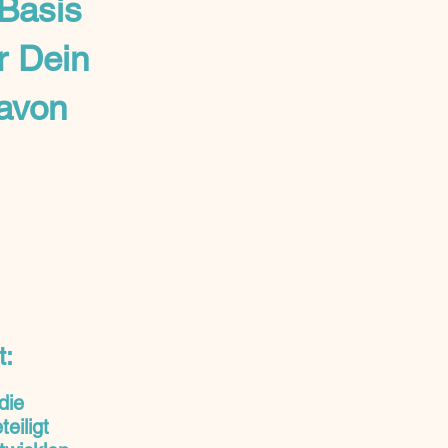
Basis
r Dein
davon
t:
die
eiligt