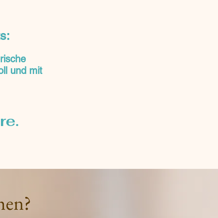
s:
rische
ll und mit
re.
hen?