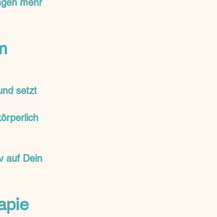
ungen mehr
m
und setzt
örperlich
v auf Dein
apie