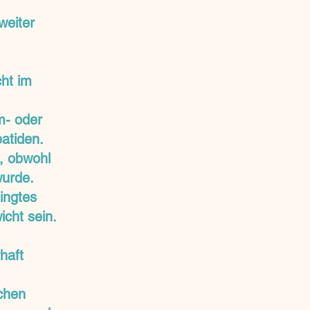
weiter
ht im
m- oder
atiden.
, obwohl
wurde.
ingtes
cht sein.
haft
chen