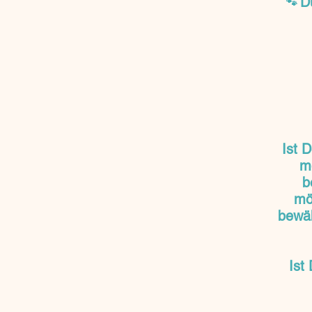
D
🐾
Ist 
m
b
mö
bewäh
Ist