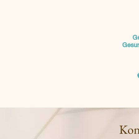
Ge
Gesund
Kon