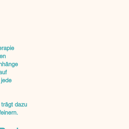
erapie
gen
enhänge
auf
 jede
trägt dazu
feinern.