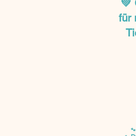
💚 
für
Ti
