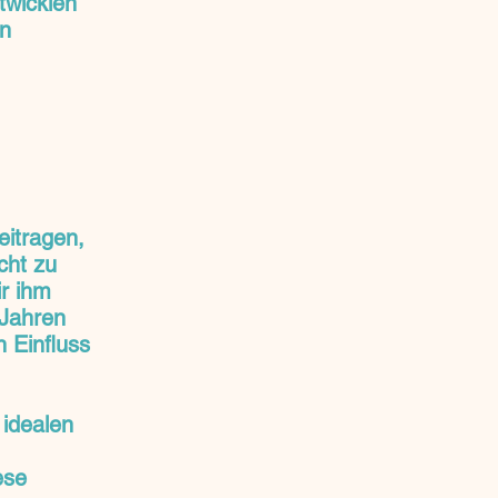
twicklen
en
eitragen,
cht zu
r ihm
 Jahren
 Einfluss
 idealen
ese