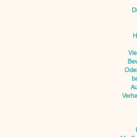
D
H
Vie
Bew
Oder
b
Au
Verha