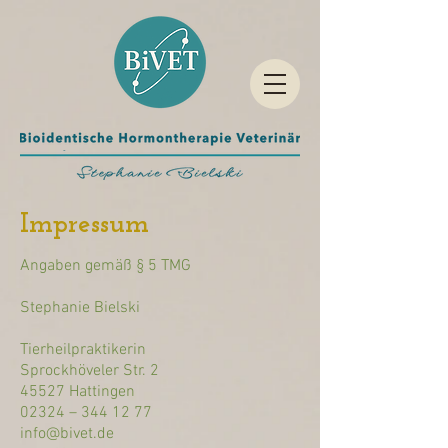
Impressum
Angaben gemäß § 5 TMG
Stephanie Bielski
Tierheilpraktikerin
Sprockhöveler Str. 2
45527 Hattingen
02324 – 344 12 77
info@bivet.de