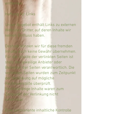
entfernen.
​Haftung für Links
​Unser Angebot enthält Links zu externen
Websites Dritter, auf deren Inhalte wir
keinen Einfluss haben.
Deshalb können wir für diese fremden
Inhalte auch keine Gewähr übernehmen.
Für die Inhalte der verlinkten Seiten ist
stets der jeweilige Anbieter oder
Betreiber der Seiten verantwortlich. Die
verlinkten Seiten wurden zum Zeitpunkt
der Verlinkung auf mögliche
Rechtsverstöße überprüft.
Rechtswidrige Inhalte waren zum
Zeitpunkt der Verlinkung nicht
erkennbar.
Eine permanente inhaltliche Kontrolle