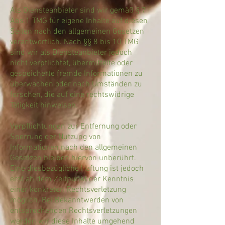
Als Diensteanbieter sind wir gemäß § 7
Abs.1 TMG für eigene Inhalte auf diesen
Seiten nach den allgemeinen Gesetzen
verantwortlich. Nach §§ 8 bis 10 TMG
sind wir als Diensteanbieter jedoch
nicht verpflichtet, übermittelte oder
gespeicherte fremde Informationen zu
überwachen oder nach Umständen zu
forschen, die auf eine rechtswidrige
Tätigkeit hinweisen.
Verpflichtungen zur Entfernung oder
Sperrung der Nutzung von
Informationen nach den allgemeinen
Gesetzen bleiben hiervon unberührt.
Eine diesbezügliche Haftung ist jedoch
erst ab dem Zeitpunkt der Kenntnis
einer konkreten Rechtsverletzung
möglich. Bei Bekanntwerden von
entsprechenden Rechtsverletzungen
werden wir diese Inhalte umgehend