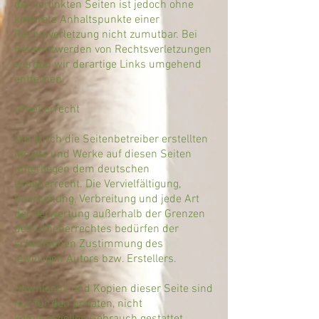
der verlinkten Seiten ist jedoch ohne
konkrete Anhaltspunkte einer
Rechtsverletzung nicht zumutbar. Bei
Bekanntwerden von Rechtsverletzungen
werden wir derartige Links umgehend
entfernen.
​Urheberrecht
Die durch die Seitenbetreiber erstellten
Inhalte und Werke auf diesen Seiten
unterliegen dem deutschen
Urheberrecht. Die Vervielfältigung,
Bearbeitung, Verbreitung und jede Art
der Verwertung außerhalb der Grenzen
des Urheberrechtes bedürfen der
schriftlichen Zustimmung des
jeweiligen Autors bzw. Erstellers.
Downloads und Kopien dieser Seite sind
nur für den privaten, nicht