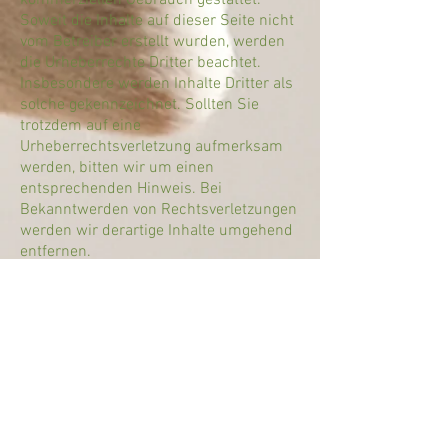
kommerziellen Gebrauch gestattet.
Soweit die Inhalte auf dieser Seite nicht
vom Betreiber erstellt wurden, werden
die Urheberrechte Dritter beachtet.
Insbesondere werden Inhalte Dritter als
solche gekennzeichnet. Sollten Sie
trotzdem auf eine
Urheberrechtsverletzung aufmerksam
werden, bitten wir um einen
entsprechenden Hinweis. Bei
Bekanntwerden von Rechtsverletzungen
werden wir derartige Inhalte umgehend
entfernen.
​Quelle:
eRecht24
„Die sogenannte bioidentische
Hormontherapie wird von
einigen Anbietern zur
Behandlung hormoneller