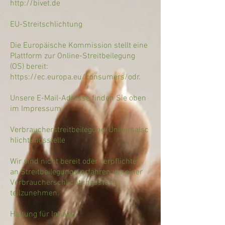
http://bivet.de
​EU-Streitschlichtung
Die Europäische Kommission stellt eine
Plattform zur Online-Streitbeilegung
(OS) bereit:
https://ec.europa.eu/consumers/odr.
Unsere E-Mail-Adresse finden Sie oben
im Impressum.
Verbraucherstreitbeilegung/Universalsc
hlichtungsstelle
Wir sind nicht bereit oder verpflichtet,
an Streitbeilegungsverfahren vor einer
Verbraucherschlichtungsstelle
teilzunehmen.
Haftung für Inhalte