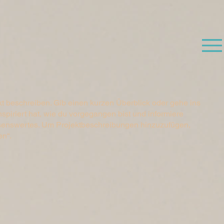
kt beschreiben. Gib einen kurzen Überblick oder gehe ins
nspiriert hat, wie du vorgegangen bist und informiere
senswertes. Um Projektbeschreibungen hinzuzufügen,
en“.